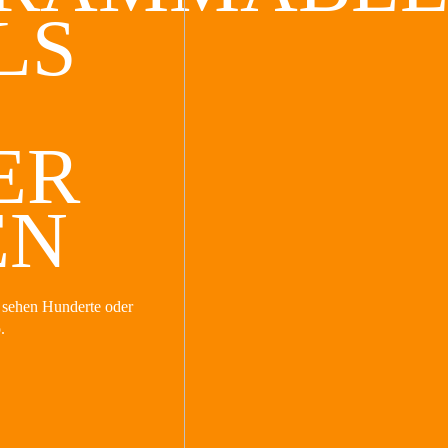
LS
ER
EN
 sehen Hunderte oder
.