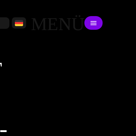
MENÜ
T
-