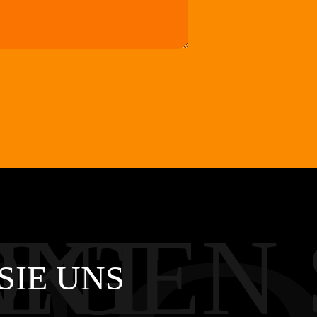
ON
AKT
LGEN 
SIE UNS