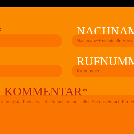
*
NACHNA
RUFNUM
R
KOMMENTAR*