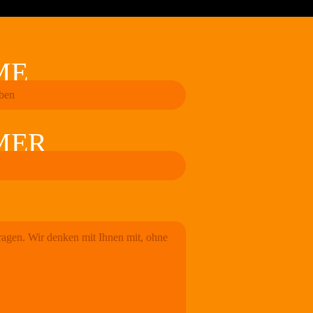
ME
MER