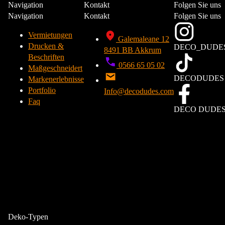
Navigation
Kontakt
Folgen Sie uns
Navigation
Kontakt
Folgen Sie uns
Vermietungen
Galemaleane 12
Drucken &
DECO_DUDE
8491 BB Akkrum
Beschriften
0566 65 05 02
Maßgeschneidert
DECODUDES
Markenerlebnisse
Portfolio
Info@decodudes.com
Faq
DECO DUDE
We gebruiken cookies om uw browse-ervaring te verbeteren, gepersonaliseerde
Deko-Typen
advertenties of inhoud weer te geven en ons verkeer te analyseren. Door op