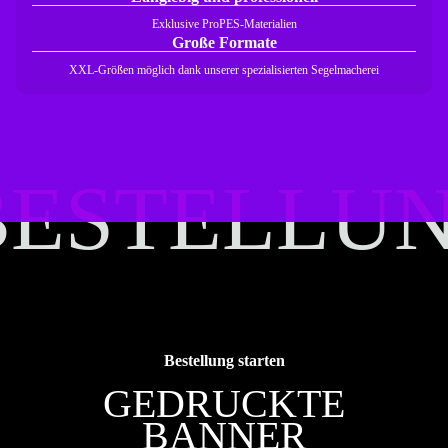
Exklusive ProPES-Materialien
Große Formate
XXL-Größen möglich dank unserer spezialisierten Segelmacherei
BESTELLU
BESTELLU
Bestellung starten
GEDRUCKTE
BANNER