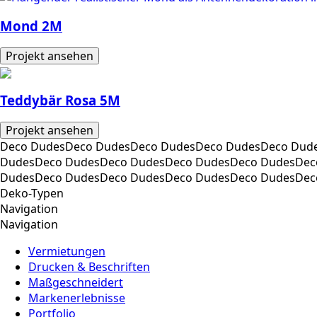
Mond 2M
Projekt ansehen
Teddybär Rosa 5M
Projekt ansehen
Deco DudesDeco DudesDeco DudesDeco DudesDeco Dud
DudesDeco DudesDeco DudesDeco DudesDeco DudesDec
DudesDeco DudesDeco DudesDeco DudesDeco DudesDec
Deko-Typen
Navigation
Navigation
Vermietungen
Drucken & Beschriften
Maßgeschneidert
Markenerlebnisse
Portfolio