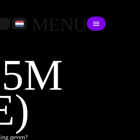
MENU
 5M
E)
ling geven?