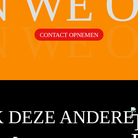
O
N WE
O
N WE
CONTACT OPNEMEN
K DEZE ANDERE