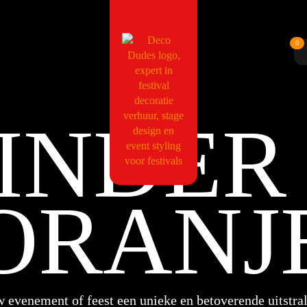
0
INDER
ORANJ
w evenement of feest een unieke en betoverende uitstra