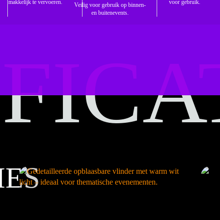
makkelijk te vervoeren.
voor gebruik.
Veilig voor gebruik op binnen-
en buitenevents.
FICA
FICA
IES