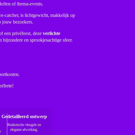
iloften of thema-events.
ye-catcher, is lichtgewicht, makkelijk op
p jouw bezoekers.
of een privéfeest, deze
verlichte
n bijzondere en sprookjesachtige sfeer.
portkosten.
offerte!
Gedetailleerd ontwerp
Realistische vleugels en
elegante afwerking.
r