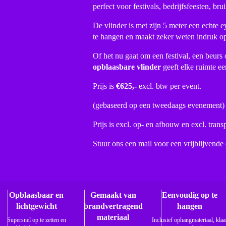
perfect voor festivals, bedrijfsfeesten, bru
De vlinder is met zijn 5 meter een echte e
te hangen en maakt zeker weten indruk o
Of het nu gaat om een festival, een beurs 
opblaasbare vlinder
geeft elke ruimte ee
Prijs is
€625,-
excl. btw per event.
(gebaseerd op een tweedaags evenement)
Prijs is excl. op- en afbouw en excl. trans
Stuur ons een mail voor een vrijblijvende 
Opblaasbaar en
Gemaakt van
Eenvoudig op te
lichtgewicht
brandvertragend
hangen
materiaal
Supersnel op te zetten en
Inclusief ophangmateriaal, klaa