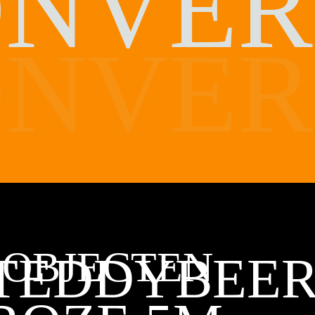
NVER
NVER
 OBJECTEN
TEDDYBEE