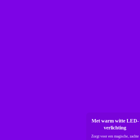
Met warm witte LED-
verlichting
Zorgt voor een magische, zachte