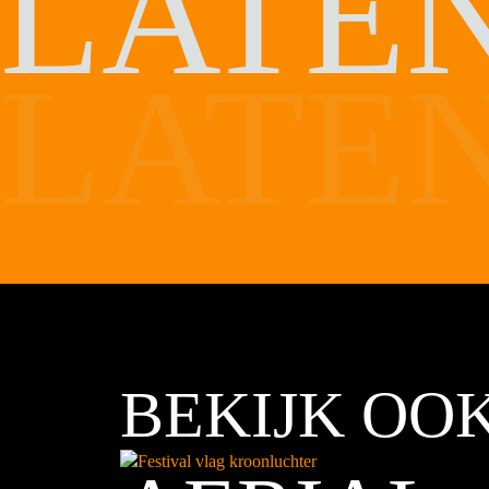
LATE
LATE
BEKIJK OO