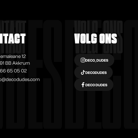
UDESDEC
NTACT
VOLG ONS
NTACT
VOLG ONS
lemaleane 12
DECO_DUDES
91 BB Akkrum
66 65 05 02
DECODUDES
fo@decodudes.com
DECO DUDES