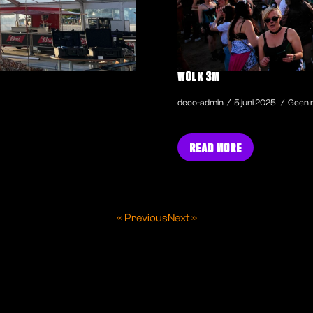
WOLK 3M
deco-admin
5 juni 2025
Geen r
READ MORE
« Previous
Next »