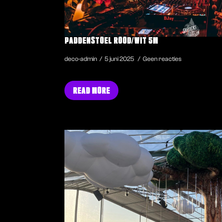
PADDENSTOEL ROOD/WIT 5M
deco-admin
5 juni 2025
Geen reacties
READ MORE