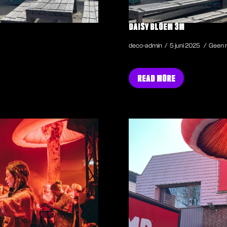
DAISY BLOEM 3M
deco-admin
5 juni 2025
Geen r
READ MORE