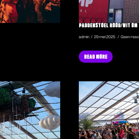
PADDENSTOEL ROOD/WIT 8M
admin
29 mei 2025
Geen reac
READ MORE