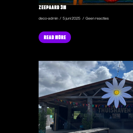
ZEEPAARD 3M
deco-admin
5 juni 2025
Geen reacties
READ MORE