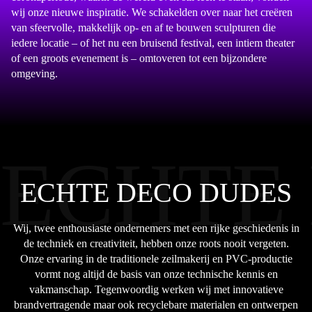
wij onze nieuwe inspiratie. We schakelden over naar het creëren
van sfeervolle, makkelijk op- en af te bouwen sculpturen die
iedere locatie – of het nu een bruisend festival, een intiem theater
of een groots evenement is – omtoveren tot een bijzondere
omgeving.
ECHTE
ECHTE DECO DUDES
Wij, twee enthousiaste ondernemers met een rijke geschiedenis in
de techniek en creativiteit, hebben onze roots nooit vergeten.
Onze ervaring in de traditionele zeilmakerij en PVC-productie
vormt nog altijd de basis van onze technische kennis en
vakmanschap. Tegenwoordig werken wij met innovatieve
brandvertragende maar ook recyclebare materialen en ontwerpen