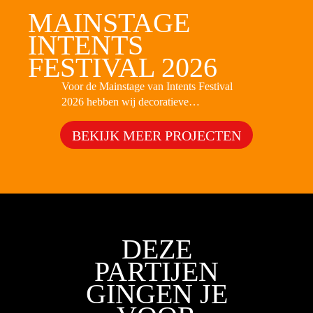
MAINSTAGE
INTENTS
FESTIVAL 2026
Voor de Mainstage van Intents Festival
2026 hebben wij decoratieve
gladiatorhelmen geproduceerd als
onderdeel van het podiumontwerp. De
BEKIJK MEER PROJECTEN
helmen werden bovenop de stage geplaatst
en sloten aan bij het mythologische thema
van deze editie. Op basis van het
aangeleverde ontwerp hebben we de
objecten gerealiseerd met aandacht voor
uitstraling, gewicht en montagegemak.
DEZE
PARTIJEN
GINGEN JE