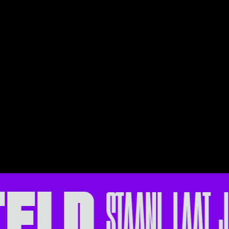
TELD
STAAN!
LAAT J