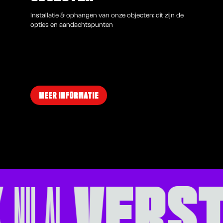
Installatie & ophangen van onze objecten: dit zijn de
opties en aandachtspunten
MEER INFORMATIE
K
VERS
NU AL