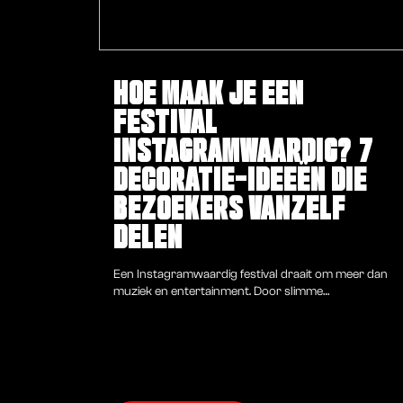
HOE MAAK JE EEN
FESTIVAL
INSTAGRAMWAARDIG? 7
DECORATIE-IDEEËN DIE
BEZOEKERS VANZELF
DELEN
Een Instagramwaardig festival draait om meer dan
muziek en entertainment. Door slimme
festivaldecoratie toe te voegen, creëer je fotogenieke
plekken die bezoekers graag delen op social media.
Denk aan indrukwekkende entrees, opvallende
eyecatchers, sfeervolle chill-out zones, verlichte
decorstukken en unieke themawerelden. Met een
doordacht decoratieconcept creëer je een unieke