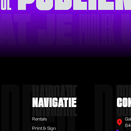
AT JE
PUBLIEK
NAVIGATIE
CO
NAVIGATIE
CO
Rentals
Ga
84
Print & Sign