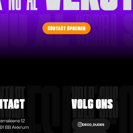
NU AL
VERSTELD
CONTACT OPNEMEN
NTACT
VOLG ONS
NTACT
VOLG ONS
lemaleane 12
DECO_DUDES
91 BB Akkrum