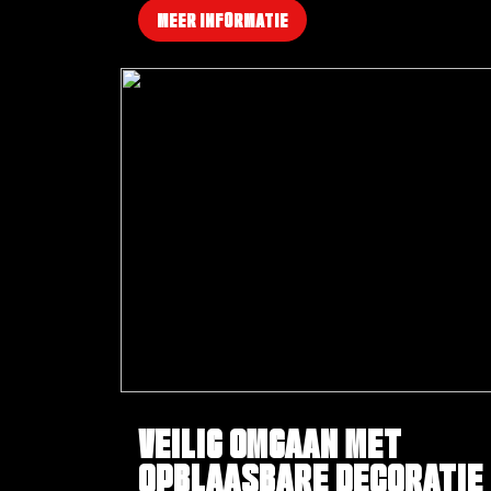
beleving die bezoekers onthouden én delen, waardoo
MEER INFORMATIE
je festival meer bereik, betrokkenheid en toekomstige
bezoekers genereert.
VEILIG OMGAAN MET
OPBLAASBARE DECORATIE