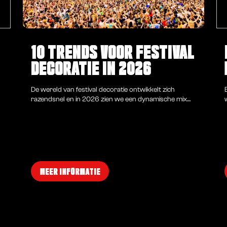
10 TRENDS VOOR FESTIVAL
DECORATIE IN 2026
De wereld van festival decoratie ontwikkelt zich
razendsnel en in 2026 zien we een dynamische mix
van traditie en innovatie. Organisatoren en
decoratiebedrijven zetten in op duurzaamheid,
technologische integratie en maatwerk om
evenementen onvergetelijk te maken. In deze blog
bespreken we de 10 belangrijkste trends die de
festival decoratie van 2025 bepalen.
MEER INFORMATIE