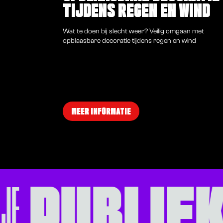
TIJDENS REGEN EN WIND
Wat te doen bij slecht weer? Veilig omgaan met
opblaasbare decoratie tijdens regen en wind
MEER INFORMATIE
PUBLIE
 JE