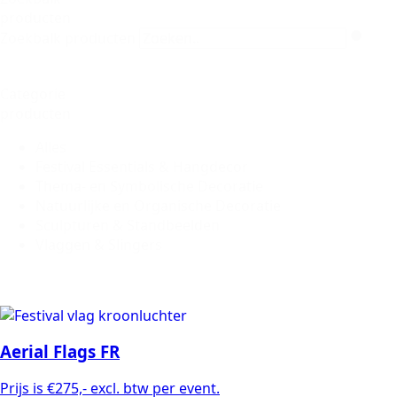
producten
Zoekbalk producten
Categorie
producten
Alles
Festival Essentials & Hangdecor
Thema- en Symbolische Decoratie
Natuurlijke en Organische Decoratie
Sculpturen & Standbeelden
Vlaggen & Slingers
Aerial Flags FR
Prijs is €275,- excl. btw per event.