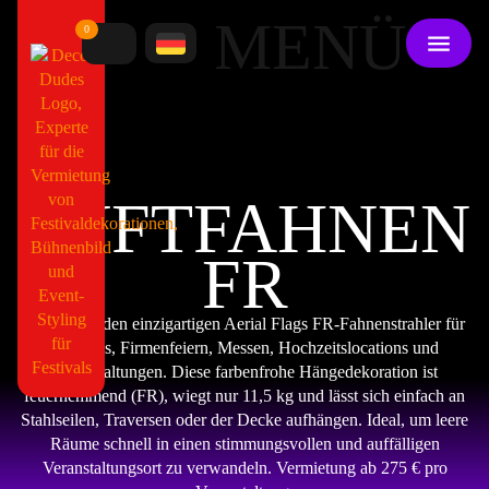
MENÜ
0
LUFTFAHNEN
FR
Mieten Sie den einzigartigen Aerial Flags FR-Fahnenstrahler für
Festivals, Firmenfeiern, Messen, Hochzeitslocations und
Veranstaltungen. Diese farbenfrohe Hängedekoration ist
feuerhemmend (FR), wiegt nur 11,5 kg und lässt sich einfach an
Stahlseilen, Traversen oder der Decke aufhängen. Ideal, um leere
Räume schnell in einen stimmungsvollen und auffälligen
Veranstaltungsort zu verwandeln. Vermietung ab 275 € pro