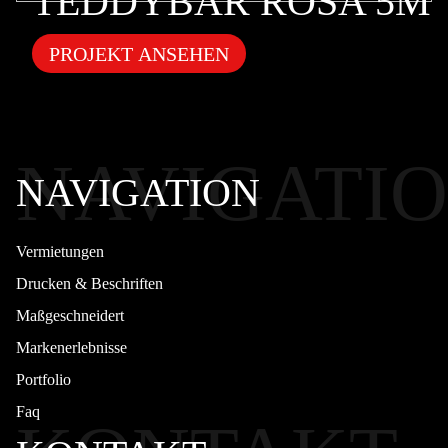
TEDDYBÄR ROSA 5M
PROJEKT ANSEHEN
NAVIGATI
NAVIGATION
Vermietungen
Drucken & Beschriften
Maßgeschneidert
Markenerlebnisse
Portfolio
Faq