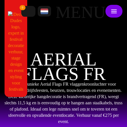
MENU
0
AERIAL
FLAGS FR
Huur de unieke Aerial Flags FR vlaggenkroonluchter voor
festivals, bedrijfsfeesten, beurzen, trouwlocaties en evenementen.
Deze kleurrijke hangdecoratie is brandvertragend (FR), weegt
slechts 11,5 kg en is eenvoudig op te hangen aan staalkabels, truss
of plafond. Ideaal om lege ruimtes snel om te toveren tot een
sfeervolle en opvallende eventlocatie. Verhuur vanaf €275 per
event.