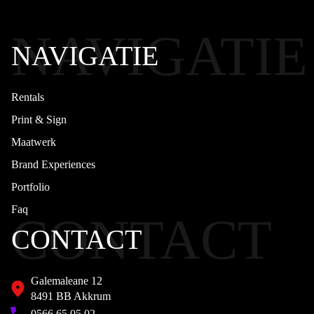
NAVIGATIE
NAVIGATIE
Rentals
Print & Sign
Maatwerk
Brand Experiences
Portfolio
Faq
CONTACT
CONTACT
Galemaleane 12
8491 BB Akkrum
0566 65 05 02