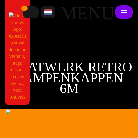
MENU
0
MAATWERK RETRO
LAMPENKAPPEN
6M