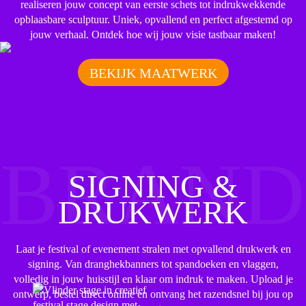
realiseren jouw concept van eerste schets tot indrukwekkende
opblaasbare sculptuur. Uniek, opvallend en perfect afgestemd op
jouw verhaal. Ontdek hoe wij jouw visie tastbaar maken!
BEKIJK MAATWERK
BRAND
SIGNING &
DRUKWERK
Laat je festival of evenement stralen met opvallend drukwerk en
signing. Van dranghekbanners tot spandoeken en vlaggen,
volledig in jouw huisstijl en klaar om indruk te maken. Upload je
ontwerp, bestel direct online en ontvang het razendsnel bij jou op