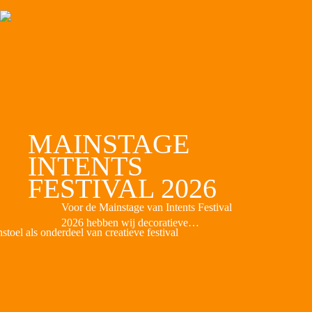
MAINSTAGE
INTENTS
FESTIVAL 2026
Voor de Mainstage van Intents Festival
2026 hebben wij decoratieve
gladiatorhelmen geproduceerd als
onderdeel van het podiumontwerp. De
helmen werden bovenop de stage geplaatst
en sloten aan bij het mythologische thema
van deze editie. Op basis van het