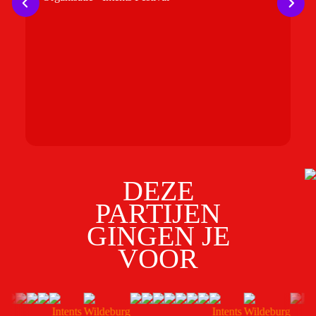
b
t
t
p
f
gr
G
O
DEZE
PARTIJEN
GINGEN JE
VOOR