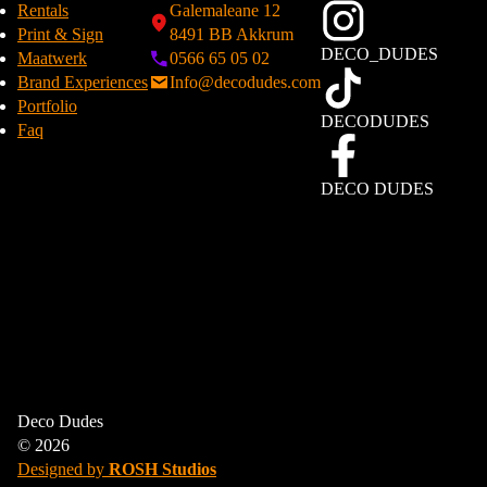
Rentals
Galemaleane 12
Print & Sign
8491 BB Akkrum
DECO_DUDES
Maatwerk
0566 65 05 02
Brand Experiences
Info@decodudes.com
Portfolio
DECODUDES
Faq
DECO DUDES
We gebruiken cookies om uw browse-ervaring te verbeteren, gepersonaliseerde
Deco Dudes
advertenties of inhoud weer te geven en ons verkeer te analyseren. Door op
‘Alles accepteren’ te klikken, stemt u in met ons gebruik van cookies.
© 2026
Designed by
ROSH Studios