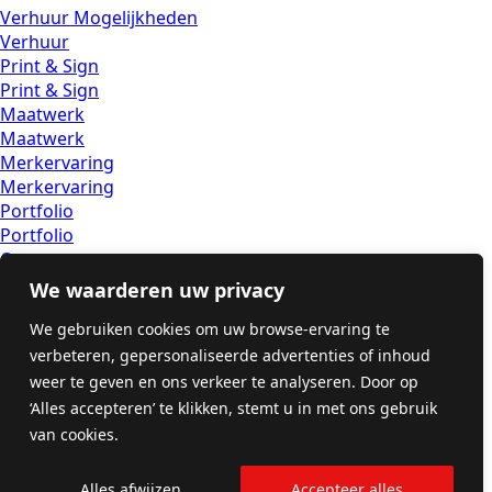
Verhuur Mogelijkheden
Verhuur
Print & Sign
Print & Sign
Maatwerk
Maatwerk
Merkervaring
Merkervaring
Portfolio
Portfolio
Over ons
Over ons
We waarderen uw privacy
Festivalblog
We gebruiken cookies om uw browse-ervaring te
Festivalblog
Veelgestelde vragen
verbeteren, gepersonaliseerde advertenties of inhoud
Faq
weer te geven en ons verkeer te analyseren. Door op
Contact
‘Alles accepteren’ te klikken, stemt u in met ons gebruik
Contact
van cookies.
Bekijk onze socialmedia
Alles afwijzen
Accepteer alles