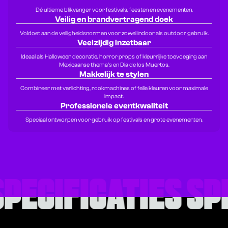
Dé ultieme blikvanger voor festivals, feesten en evenementen.
Veilig en brandvertragend doek
Voldoet aan de veiligheidsnormen voor zowel indoor als outdoor gebruik.
Veelzijdig inzetbaar
Ideaal als Halloween decoratie, horror props of kleurrijke toevoeging aan
Mexicaanse thema’s en Dia de los Muertos.
Makkelijk te stylen
Combineer met verlichting, rookmachines of felle kleuren voor maximale
impact.
Professionele eventkwaliteit
Speciaal ontworpen voor gebruik op festivals en grote evenementen.
SPECIFICATIES
SP
SPECIFICATIES
SP