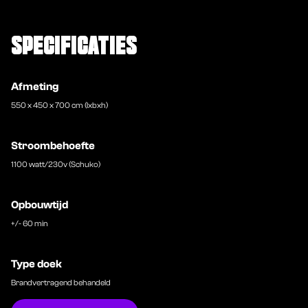
SPECIFICATIES
Afmeting
550 x 450 x 700 cm (lxbxh)
Stroombehoefte
1100 watt/230v (Schuko)
Opbouwtijd
+/- 60 min
Type doek
Brandvertragend behandeld