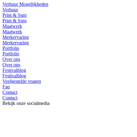
Verhuur Mogelijkheden
Verhuur
Print & Sign
Print & Sign
Maatwerk
Maatwerk
Merkervaring
Merkervaring
Portfolio
Portfolio
Over ons
Over ons
Festivalblog
Festivalblog
Veelgestelde vragen
Faq
Contact
Contact
Bekijk onze socialmedia