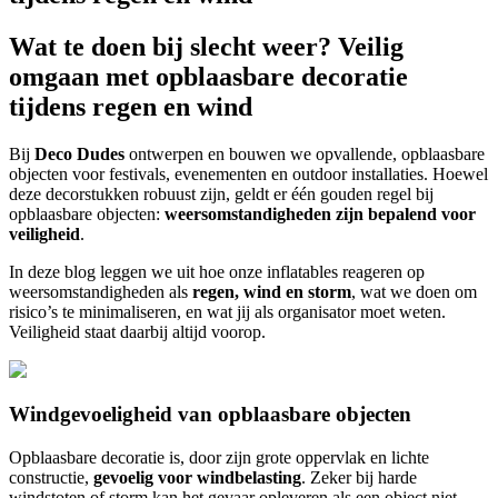
Wat te doen bij slecht weer? Veilig
omgaan met opblaasbare decoratie
tijdens regen en wind
Bij
Deco Dudes
ontwerpen en bouwen we opvallende, opblaasbare
objecten voor festivals, evenementen en outdoor installaties. Hoewel
deze decorstukken robuust zijn, geldt er één gouden regel bij
opblaasbare objecten:
weersomstandigheden zijn bepalend voor
veiligheid
.
In deze blog leggen we uit hoe onze inflatables reageren op
weersomstandigheden als
regen, wind en storm
, wat we doen om
risico’s te minimaliseren, en wat jij als organisator moet weten.
Veiligheid staat daarbij altijd voorop.
Windgevoeligheid van opblaasbare objecten
Opblaasbare decoratie is, door zijn grote oppervlak en lichte
constructie,
gevoelig voor windbelasting
. Zeker bij harde
windstoten of storm kan het gevaar opleveren als een object niet