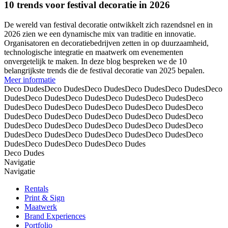
10 trends voor festival decoratie in 2026
De wereld van festival decoratie ontwikkelt zich razendsnel en in
2026 zien we een dynamische mix van traditie en innovatie.
Organisatoren en decoratiebedrijven zetten in op duurzaamheid,
technologische integratie en maatwerk om evenementen
onvergetelijk te maken. In deze blog bespreken we de 10
belangrijkste trends die de festival decoratie van 2025 bepalen.
Meer informatie
Deco DudesDeco DudesDeco DudesDeco DudesDeco DudesDeco
DudesDeco DudesDeco DudesDeco DudesDeco DudesDeco
DudesDeco DudesDeco DudesDeco DudesDeco DudesDeco
DudesDeco DudesDeco DudesDeco DudesDeco DudesDeco
DudesDeco DudesDeco DudesDeco DudesDeco DudesDeco
DudesDeco DudesDeco DudesDeco DudesDeco DudesDeco
DudesDeco DudesDeco DudesDeco Dudes
Deco Dudes
Navigatie
Navigatie
Rentals
Print & Sign
Maatwerk
Brand Experiences
Portfolio