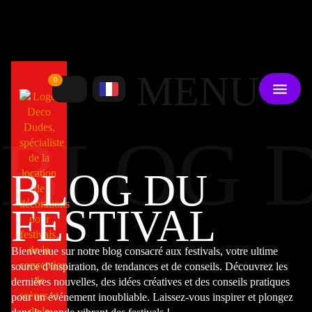
MENU
0
BLOG D
BLOG DU
FESTIVAL
Bienvenue sur notre blog consacré aux festivals, votre ultime
source d'inspiration, de tendances et de conseils. Découvrez les
dernières nouvelles, des idées créatives et des conseils pratiques
pour un événement inoubliable. Laissez-vous inspirer et plongez