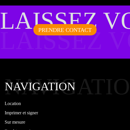
LAISSEZ V
LAISSEZ 
PRENDRE CONTACT
NAVIGATI
NAVIGATION
Location
Imprimer et signer
Sur mesure