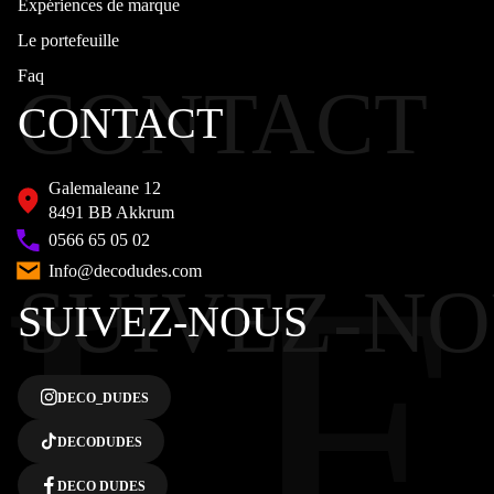
Expériences de marque
Le portefeuille
Faq
CONTACT
CONTACT
Galemaleane 12
8491 BB Akkrum
LE
0566 65 05 02
Info@decodudes.com
SUIVEZ-N
SUIVEZ-NOUS
DECO_DUDES
DECODUDES
We gebruiken cookies om uw browse-ervaring te verbeteren, gepersonaliseerde
advertenties of inhoud weer te geven en ons verkeer te analyseren. Door op
‘Alles accepteren’ te klikken, stemt u in met ons gebruik van cookies.
DECO DUDES