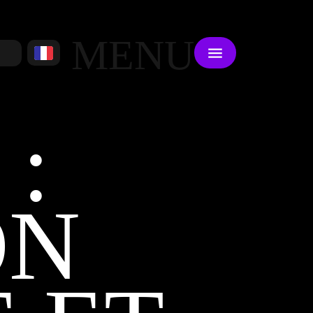
MENU
:
ON