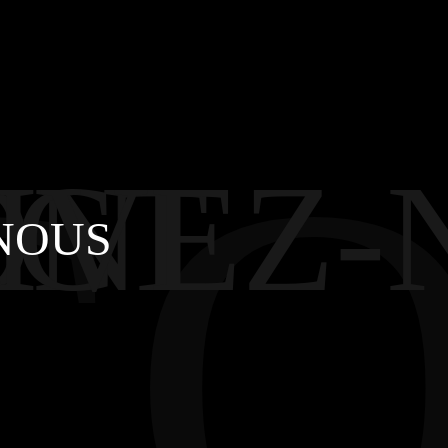
CO
ON
ACT
IVEZ-
NOUS