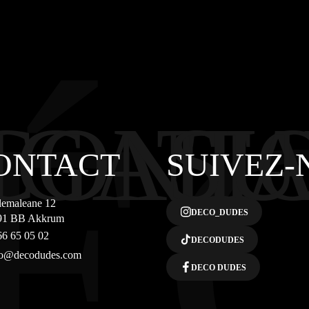
É
IGATI
CONT
SU
ONTACT
SUIVEZ-
lemaleane 12
DECO_DUDES
91 BB Akkrum
66 65 05 02
DECODUDES
fo@decodudes.com
DECO DUDES