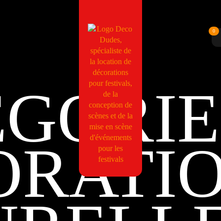
0
GORIE 
ORATI