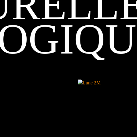
URELLE
LOGIQU