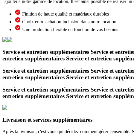
l'ajouter à notre gamme de location. Il est ainsi possible de réaliser u
Finition de haute qualité et matériaux durables
Choix entre achat ou inclusion dans notre location
Une production flexible en fonction de vos besoins
Service
et
entretien
supplémentaires
Service
et
entreti
entretien
supplémentaires
Service
et
entretien
supplém
Service
et
entretien
supplémentaires
Service
et
entreti
entretien
supplémentaires
Service
et
entretien
supplém
Service
et
entretien
supplémentaires
Service
et
entreti
entretien
supplémentaires
Service
et
entretien
supplém
Livraison et services supplémentaires
Après la livraison, c'est vous qui décidez comment gérer l'ensemble. N