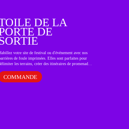
TOILE DE LA
PORTE DE
SORTIE
Habillez votre site de festival ou d'événement avec nos
barrières de foule imprimées. Elles sont parfaites pour
délimiter les terrains, créer des itinéraires de promenade
ou mettre en valeur les sponsors et les partenaires. Bien
entendu, les barrières de foule sont fournies sans barrière
COMMANDE
de foule réelle.