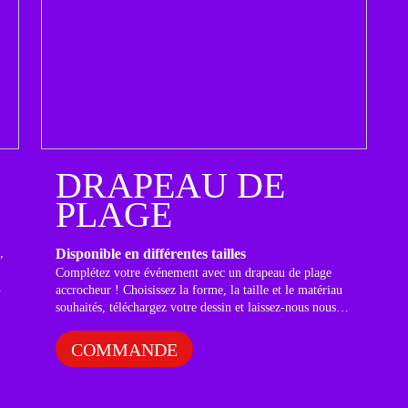
DRAPEAU DE
PLAGE
,
Disponible en différentes tailles
Complétez votre événement avec un drapeau de plage
.
accrocheur ! Choisissez la forme, la taille et le matériau
souhaités, téléchargez votre dessin et laissez-nous nous
occuper du reste. En peu de temps, votre drapeau
personnalisé sera prêt à être vu.
COMMANDE