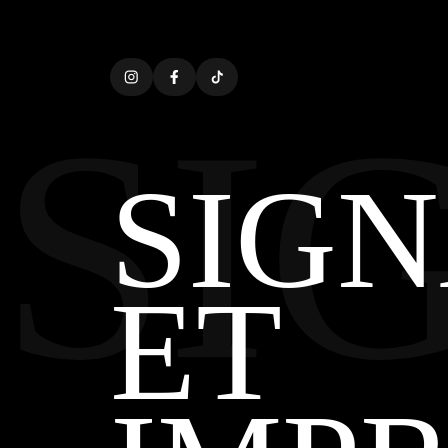
SI
SIG
ET