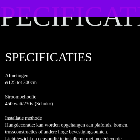
PECIFICAT
PECIFICAT
SPECIFICATIES
Afmetingen
⌀125 tot 300cm
Stroombehoefte
450 watt/230v (Schuko)
Installatie methode
Hangdecoratie: kan worden opgehangen aan plafonds, bomen,
trussconstructies of andere hoge bevestigingspunten.
Lichtgewicht en eenvoudig te installeren met meegeleverde